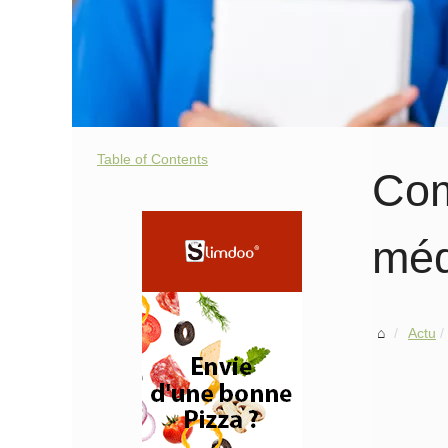
Table of Contents
Com
méd
Actu