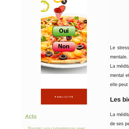
Le stres
mentale. 
La médita
mental et
elle peut 
Les bi
La médita
Actu
de ses pe
Boostez vos compétences avec...