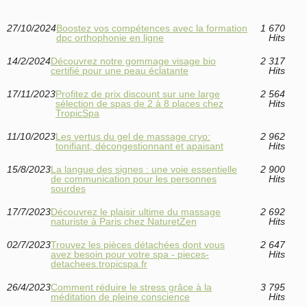
27/10/2024
Boostez vos compétences avec la formation
1 670
dpc orthophonie en ligne
Hits
14/2/2024
Découvrez notre gommage visage bio
2 317
certifié pour une peau éclatante
Hits
17/11/2023
Profitez de prix discount sur une large
2 564
sélection de spas de 2 à 8 places chez
Hits
TropicSpa
11/10/2023
Les vertus du gel de massage cryo:
2 962
tonifiant, décongestionnant et apaisant
Hits
15/8/2023
La langue des signes : une voie essentielle
2 900
de communication pour les personnes
Hits
sourdes
17/7/2023
Découvrez le plaisir ultime du massage
2 692
naturiste à Paris chez NaturetZen
Hits
02/7/2023
Trouvez les pièces détachées dont vous
2 647
avez besoin pour votre spa - pieces-
Hits
detachees.tropicspa.fr
26/4/2023
Comment réduire le stress grâce à la
3 795
méditation de pleine conscience
Hits