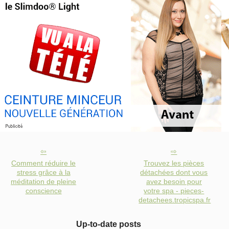
Comment réduire le
Trouvez les pièces
stress grâce à la
détachées dont vous
méditation de pleine
avez besoin pour
conscience
votre spa - pieces-
detachees.tropicspa.fr
Up-to-date posts