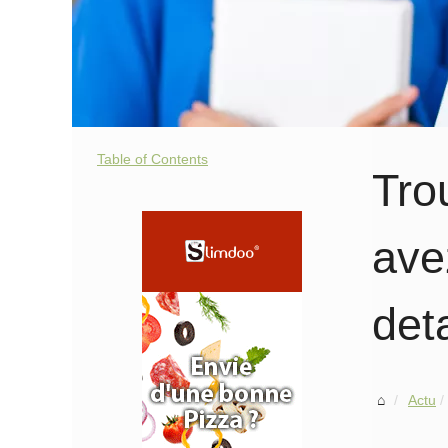
Table of Contents
Tro
ave
det
Actu