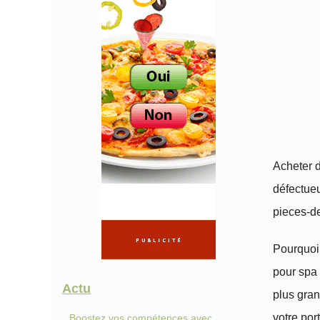
Acheter 
défectue
pieces-de
Pourquoi
pour spa 
Actu
plus gra
votre por
Boostez vos compétences avec...